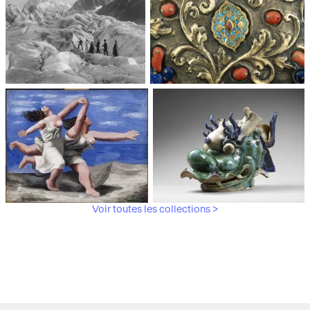
Trianon
moderne, Centre Pompidou
Médiathèque du
Paris, Musée de l'Armée
patrimoine et de la
photographie
Voir toutes les collections >
Paris, Musée Picasso
Paris, Musée Guimet