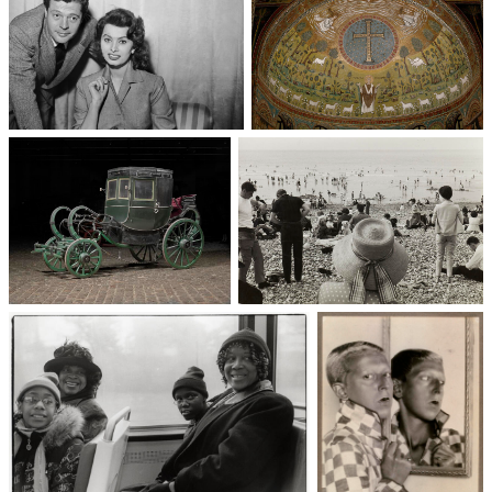
Un trio cinématographique :
Basilique Saint-Apollinaire-
Sophia Loren, Marcello
le-Neuf
Mastroianni, Vittorio De Sica
Voitures des 19e et 20e
90 ans des congés payés
siècles