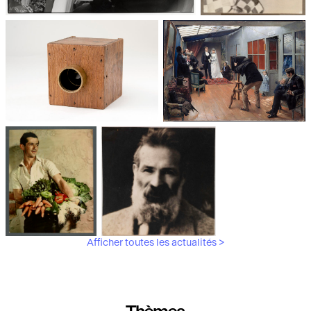
Jean Roubier et François Le Diascorn,
Photographie : du
photographes humanistes
XXᵉ siècle à nos
jours
Les appareils
Les débuts de la
photographiques
photographie
Afficher toutes les actualités >
Aubergines,
Brancusi, père de la
artichauts,
sculpture moderne.
laitues...