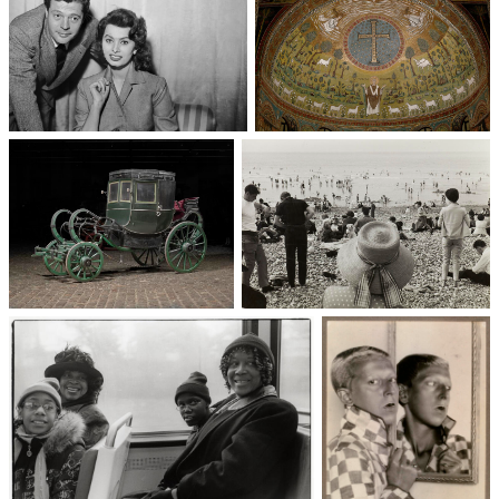
Un trio cinématographique :
Basilique Saint-Apollinaire-
Sophia Loren, Marcello
le-Neuf
Mastroianni, Vittorio De Sica
Voitures des 19e et 20e
90 ans des congés payés
siècles