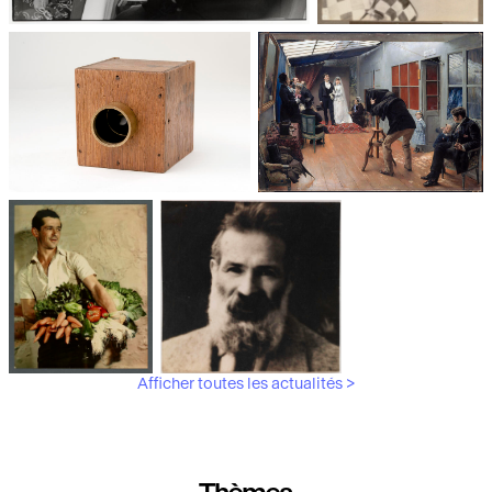
Jean Roubier et François Le Diascorn,
Photographie : du
photographes humanistes
XXᵉ siècle à nos
jours
Les appareils
Les débuts de la
photographiques
photographie
Afficher toutes les actualités >
Aubergines,
Brancusi, père de la
artichauts,
sculpture moderne.
laitues...