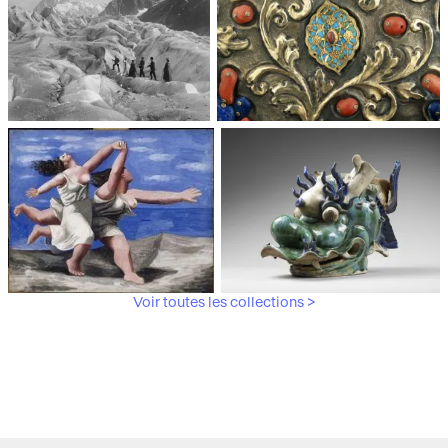
Trianon
moderne, Centre Pompidou
Médiathèque du
Paris, Musée de l'Armée
patrimoine et de la
photographie
Voir toutes les collections >
Paris, Musée Picasso
Paris, Musée Guimet