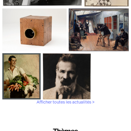
Jean Roubier et François Le Diascorn,
Photographie : du
photographes humanistes
XXᵉ siècle à nos
jours
Les appareils
Les débuts de la
photographiques
photographie
Afficher toutes les actualités >
Aubergines,
Brancusi, père de la
artichauts,
sculpture moderne.
laitues...