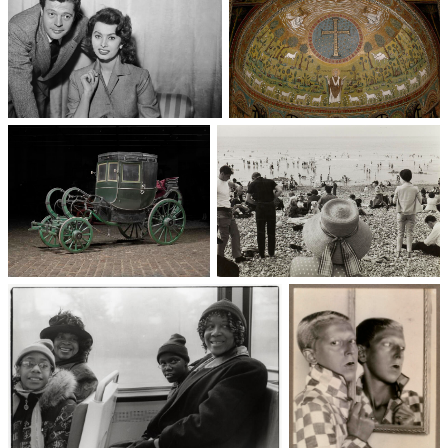
Un trio cinématographique :
Basilique Saint-Apollinaire-
Sophia Loren, Marcello
le-Neuf
Mastroianni, Vittorio De Sica
Voitures des 19e et 20e
90 ans des congés payés
siècles