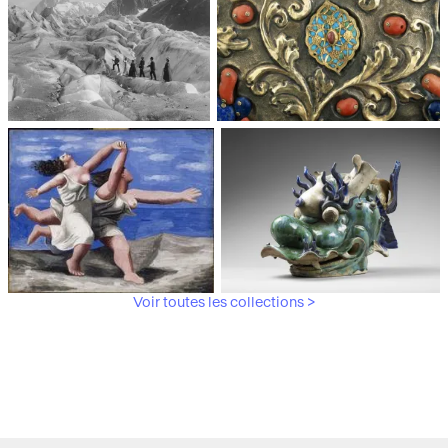
Trianon
moderne, Centre Pompidou
Médiathèque du
Paris, Musée de l'Armée
patrimoine et de la
photographie
Voir toutes les collections >
Paris, Musée Picasso
Paris, Musée Guimet