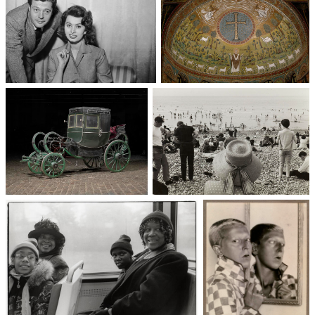
Un trio cinématographique :
Basilique Saint-Apollinaire-
Sophia Loren, Marcello
le-Neuf
Mastroianni, Vittorio De Sica
Voitures des 19e et 20e
90 ans des congés payés
siècles