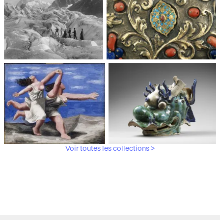
Trianon
moderne, Centre Pompidou
Médiathèque du
Paris, Musée de l'Armée
patrimoine et de la
photographie
Voir toutes les collections >
Paris, Musée Picasso
Paris, Musée Guimet