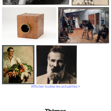
Jean Roubier et François Le Diascorn,
Photographie : du
photographes humanistes
XXᵉ siècle à nos
jours
Les appareils
Les débuts de la
photographiques
photographie
Afficher toutes les actualités >
Aubergines,
Brancusi, père de la
artichauts,
sculpture moderne.
laitues...