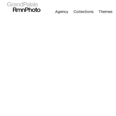
Skip
to
main
Agency
Collections
Themes
content
Home