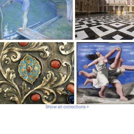
aris, Musée d'Orsay
Châteaux de Versailles et de
Show all collections >
Musée de l'Armée
Paris, Musée Picasso