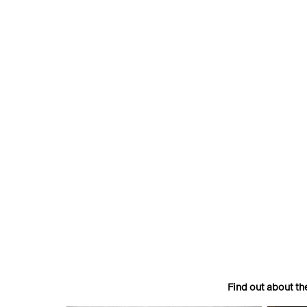
https://images.grandpalaisrmn.fr/ark:/36255/08-531062?LCI
Find out about th