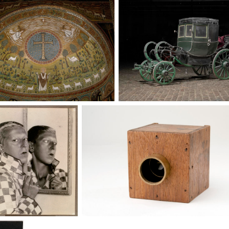
ue Saint-Apollinaire-le-Neuf
Voitures des 19e et 20e siècles
hotographie : du XXᵉ
Les appareils photographiques