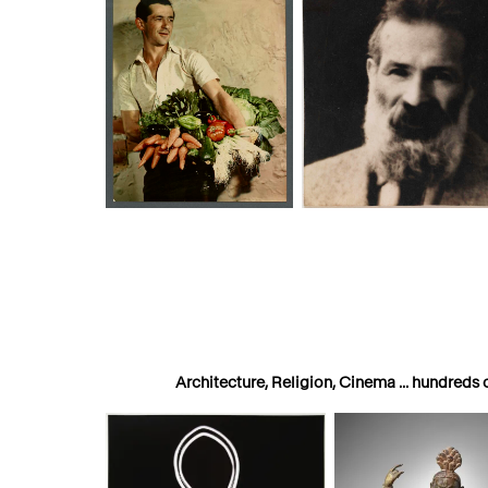
photographes humanistes
si
Aubergines, artichauts,
Brancusi, père de la scu
laitues...
moderne.
Architecture, Religion, Cinema ... hundreds