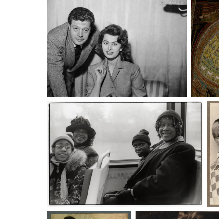
Un trio cinématographique : Sophia
Basiliq
Loren, Marcello Mastroianni, Vittorio De
Sica
Jean Roubier et François Le Diascorn,
P