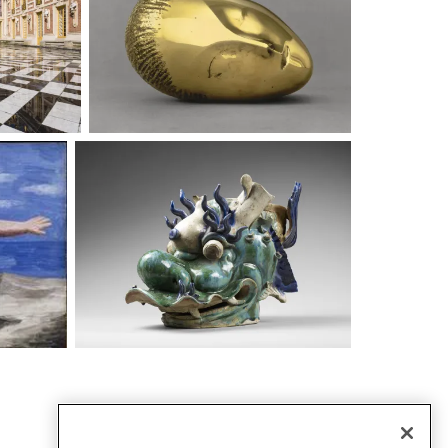
 Trianon
Paris, Musée National d'Art
moderne, Centre Pompidou
Paris, Musée Guimet