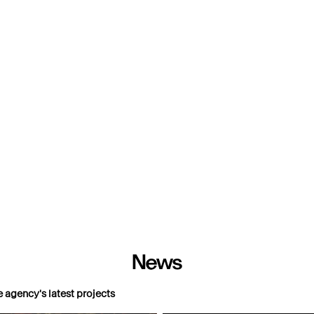
D=2
News
e agency's latest projects